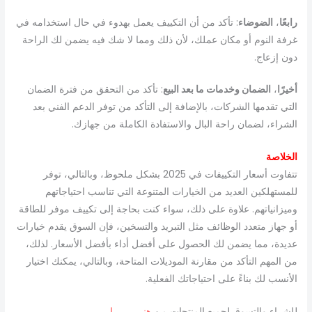
رابعًا
،
الضوضاء
: تأكد من أن التكييف يعمل بهدوء في حال استخدامه في
غرفة النوم أو مكان عملك، لأن ذلك ومما لا شك فيه يضمن لك الراحة
دون إزعاج.
أخيرًا
،
الضمان وخدمات ما بعد البيع
: تأكد من التحقق من فترة الضمان
التي تقدمها الشركات، بالإضافة إلى التأكد من توفر الدعم الفني بعد
الشراء، لضمان راحة البال والاستفادة الكاملة من جهازك.
الخلاصة
تتفاوت أسعار التكييفات في 2025 بشكل ملحوظ، وبالتالي، توفر
للمستهلكين العديد من الخيارات المتنوعة التي تناسب احتياجاتهم
وميزانياتهم. علاوة على ذلك، سواء كنت بحاجة إلى تكييف موفر للطاقة
أو جهاز متعدد الوظائف مثل التبريد والتسخين، فإن السوق يقدم خيارات
عديدة، مما يضمن لك الحصول على أفضل أداء بأفضل الأسعار. لذلك،
من المهم التأكد من مقارنة الموديلات المتاحة، وبالتالي، يمكنك اختيار
الأنسب لك بناءً على احتياجاتك الفعلية.
للشراء والتسوق لجميع المنتجات من
هنـــــــــــا