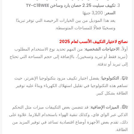
تكييف سبليت 2.25 حصان بارد وساخن TY-C18WEE
السعر
: 3,200 جنيهًا
يعد هذا الموديل من بين الخيارات الرخيصة التي توفر تبريدًا
وتسخينًا فعالًا للمساحات المتوسطة.
نصائح لاختيار التكييف الأنسب لعام 2025
أولاً،
الاحتياجات الشخصية
: من المهم تحديد نوع الاستخدام المطلوب
(تبريد فقط أو تبريد وتسخين)، بالإضافة إلى حجم المساحة التي تحتاج
إلى تبريد أو تدفئة.
ثانيًا
،
التكنولوجيا
: يفضل اختيار تكييف مزود بتكنولوجيا الإنفرتر، حيث
تساهم هذه التكنولوجيا في تقليل استهلاك الكهرباء وبناءً عليه توفير
الطاقة بشكل كبير.
ثالثًا
،
الميزات الإضافية
: قد تتضمن بعض التكييفات ميزات مثل التحكم
الذكي عبر الواي فاي، وكذلك تنقية الهواء باستخدام البلازما. علاوة على
ذلك، تقدم بعض الأجهزة أوضاع اقتصادية تساعد في توفير المزيد من
الطاقة.