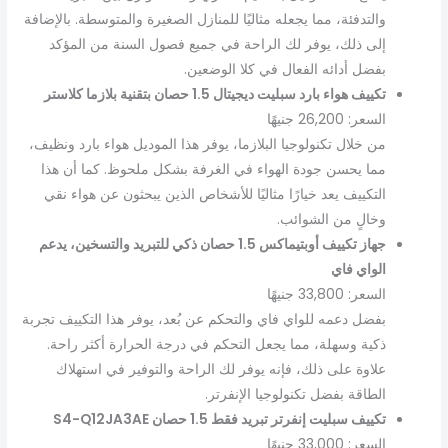
والتدفئة، مما يجعله مثاليًا للمنازل الصغيرة والمتوسطة. بالإضافة
إلى ذلك، يوفر لك الراحة في جميع فصول السنة من المؤكد
بفضل أدائه الفعال في كلا الوضعين.
تكييف هواء بارد سبليت ديجيتال 1.5 حصان بتقنية بلازما كلاستر
السعر: 26,200 جنيهًا
من خلال تكنولوجيا البلازما، يوفر هذا الموديل هواء بارد ونظيف،
مما يحسن جودة الهواء في الغرفة بشكل ملحوظ. كما أن هذا
التكييف يعد خيارًا مثاليًا للأشخاص الذين يبحثون عن هواء نقي
وخالٍ من الشوائب.
جهاز تكييف أوبتيماكس 1.5 حصان ذكي للتبريد والتسخين، يدعم
الواي فاي
السعر: 33,800 جنيهًا
بفضل دعمه للواي فاي والتحكم عن بُعد، يوفر هذا التكييف تجربة
ذكية وسهلة، مما يجعل التحكم في درجة الحرارة أكثر راحة.
علاوة على ذلك، فإنه يوفر لك الراحة والتوفير في استهلاك
الطاقة بفضل تكنولوجيا الإنفرتر.
تكييف سبليت إنفرتر تبريد فقط 1.5 حصان S4-Q12JA3AE
السعر: 33,000 جنيهًا