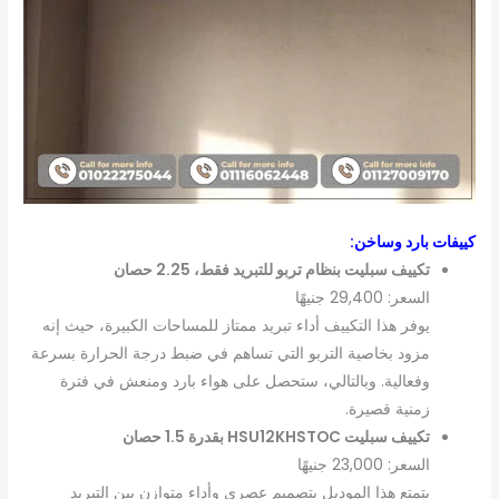
كييفات بارد وساخن:
تكييف سبليت بنظام تربو للتبريد فقط، 2.25 حصان
السعر: 29,400 جنيهًا
يوفر هذا التكييف أداء تبريد ممتاز للمساحات الكبيرة، حيث إنه
مزود بخاصية التربو التي تساهم في ضبط درجة الحرارة بسرعة
وفعالية. وبالتالي، ستحصل على هواء بارد ومنعش في فترة
زمنية قصيرة.
تكييف سبليت HSU12KHSTOC بقدرة 1.5 حصان
السعر: 23,000 جنيهًا
يتمتع هذا الموديل بتصميم عصري وأداء متوازن بين التبريد