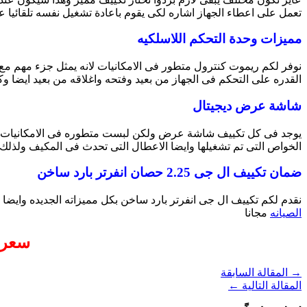
تعمل على اعطاء الجهاز اشاره لكى يقوم باعادة تشغيل نفسه تلقائيا عن
مميزات وحدة التحكم اللاسلكيه
نوفر لكم ريموت كنترول متطور فى الامكانيات لانه يمثل جزء مهم مع ال
القدره على التحكم فى الجهاز من بعيد وفتحه واغلاقه من بعيد ايضا و
شاشة عرض ديجيتال
يوجد فى كل تكييف شاشة عرض ولكن لبست متطوره فى الامكانيات ول
الخواص التى تم تشغيلها وايضا الاعطال التى تحدث فى المكيف ولذلك
ضمان تكييف ال جى 2.25 حصان انفرتر بارد ساخن
نقدم لكم تكييف ال جى انفرتر بارد ساخن بكل مميزاته الجديده وايضا يتم ت
الصيانه
مجانا
سعر تكييف 
→
المقالة السابقة
المقالة التالية
←