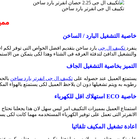
تكييف ال جى انفرتر بارد ساخن
مميزات 
خاصية التشغيل البارد / الساخن
ينفرد
تكييف ال جى
بارد ساخن بتقديم افضل الخواص التى توفر لكم ا
والتشغيل الدافئ لتدفئة الغرفه فى الشتاء وهذا لكى يتمكن من الاست
التميز بخاصية التشغيل الجاف
يستمتع العميل عند حصوله على
تكييف ال جى انفرتر بارد ساخن
بالحص
رطوبه به ويتم تشغيلها دون ان يلاحظ العميل لكى يستمتع بالهواء المك
خاصية ECO استهلاك اقل للكهرباء
استمتاع العميل بمميزات التكييف امر ليس سهل لان هذا يجعلنا نحتاج
الانفرتر التى تعمل على توفير الكهرباء المستخدمه مهما كانت لكى يستم
اعادة تشغيل المكيف تلقائيا
عايز تكون مختلف يبقى لازم بردوا تختار تكييف مميز وهذا سيكون ع