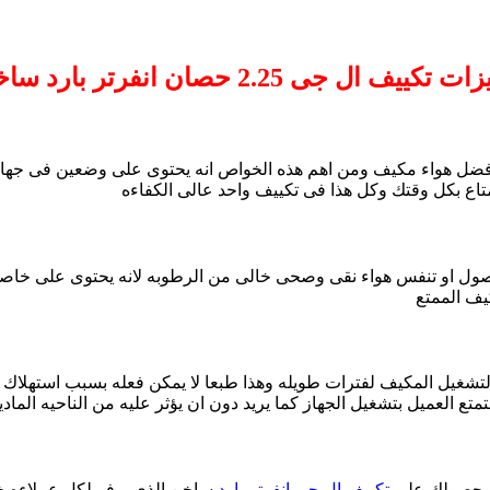
تكييف ال جى 2.25 حصان انفرتر بارد ساخن
فضل هواء مكيف ومن اهم هذه الخواص انه يحتوى على وضعين فى جهاز 
متاع بكل وقتك وكل هذا فى تكييف واحد عالى الكفاءه
ول او تنفس هواء نقى وصحى خالى من الرطوبه لانه يحتوى على خاصية
يف الممتع
 لتشغيل المكيف لفترات طويله وهذا طبعا لا يمكن فعله بسبب استهلاك
تع العميل بتشغيل الجهاز كما يريد دون ان يؤثر عليه من الناحيه المادي
ند حصولك على
تكييف ال جى انفرتر بارد
ساخن الذى يوفر لكل عملاءه خاص