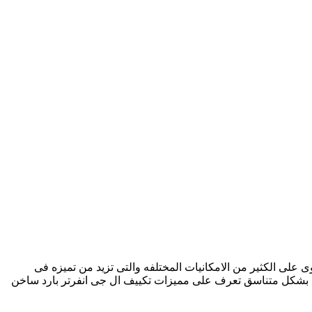
ييف ال جى 2.25 حصان بارد ساخن الذى يحتوى على الكثير من الامكانيات المختلفه والتى تزيد من تميزه فى
اف بشكل متناسق تعرف على مميزات تكييف ال جى انفرتر بارد ساخن