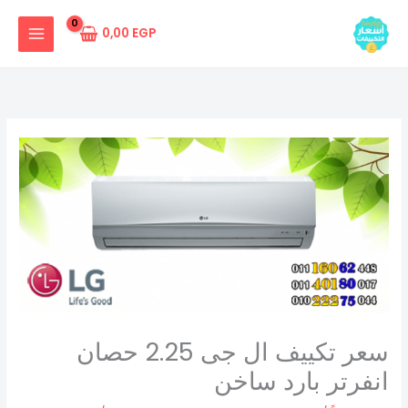
خطي
لى
0,00
EGP
لمحتوى
سعر تكييف ال جى 2.25 حصان
انفرتر بارد ساخن