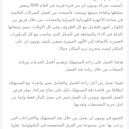
تأسست شركة يونيون اير من فترة قريبة في العام 1995 وبفض
نشاطها وكفاءة منتجها توسعت فأصبحت من افضل الشركات العالمية
في صناعة الأجهزة الكهربائية المنزلية والمعدات، من خلال فريق من
الكوادر كجهز للتعامل مع كل الظروف وفي كل الأوقات، تتميز منتجاتها
بالدقة في الاداء والبساطة في الشكل الذي يتناسب مع كل الديكورات
العصرية بالإضافة إلى الألون المميزة،يضفي تكييف يوينون اير على
المكان لمسة سحرية تزيد المكان جمالا.
هدفنا: العمل على راحة المستهلك وتقديم أفضل الخدمات وزيادة
المبيعات من خلال زيادة ثقة العميل.
قيمنا: نعمل من أجل راحة العميل والتعامل بتميز وانفراد مع المستهلك
انطلاقا من قاعدة ثقة المستهلك دليل على نجاح شركتنا، نوفر فرص
العمل للجميع، ونؤمن بأن العمل ليس في سبيل المال فقط وإنما من
اجل حرية المجتمعات وتقدمها.
الجميع في يونيون اير يعمل من خلال ثقة المستهلك والاقتراحات التي
نرحب بها، نحن مجموعة من الفرق المتخصصة في التكنولوجيا، تعاونا