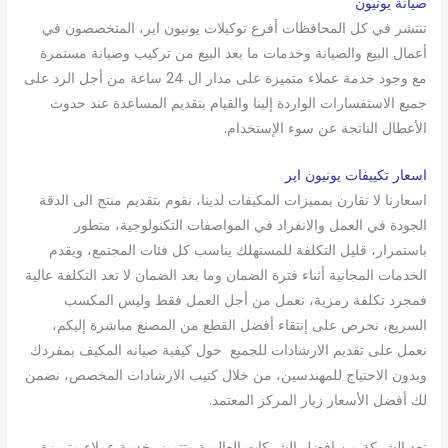
صيانة يونيون
تنتشر في كل المحافظات أفرع توكيلات يونيون اير، المتخصصون في
أعمال البيع والصيانة وخدمات ما بعد البيع من تركيب وصيانة مستمرة
مع وجود خدمة عملاء متميزة على مدار ال 24 ساعة من أجل الرد على
جميع الاستفسارات الواردة إلينا والقيام بتقديم المساعدة عند حدوث
الأعطال الناتجة عن سوء الإستخدام.
اسعار تكييفات يونيون اير
اسعارنا لا تقارن بمميزات المكيفات لدينا، نقوم بتقديم منتج الى الدقة
الجودة في العمل والانفراد في المواصفات التكنولوجية، متطور
باستمرار، قليل التكلفة للمستهلك يناسب كل فئات المجتمع، ويقدم
الخدمات المجانية أثناء فترة الضمان وما بعد الضمان لا تعد التكلفة عالية
فمجرد تكلفة رمزية، نعمل من أجل العمل فقط وليس المكسب
السريع، نحرص على إنتقاء أفضل القطع من المصنع مباشرة إليكم،
نعمل على تقديم الارشادات للجميع حول كيفية صيانه المكيف بمفردك
وبدون الاحتياج للمهندسين، من خلال كتيب الارشادات المخصص، نضمن
لك أفضل الأسعار زيار المركز المعتمد.
تعد الشركة من افضل الشركات العالمية وتتميز بخدمة عملاء متميزة