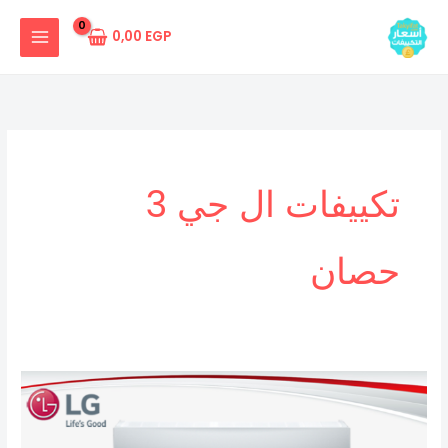
خطي
لى
0,00
EGP
لمحتوى
تكييفات ال جي 3
حصان
تكييف
ال
جى