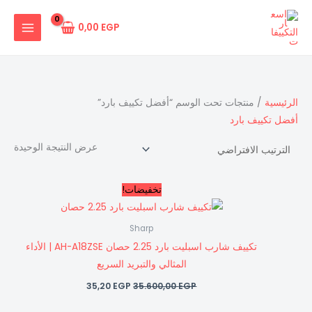
خطي
لى
0,00
EGP
لمحتوى
الرئيسية
/ منتجات تحت الوسم “أفضل تكييف بارد”
أفضل تكييف بارد
عرض النتيجة الوحيدة
السعر
السعر
تخفيضات!
الأصلي
الحالي
هو:
هو:
35,20 EGP.
35.600,00 EGP.
Sharp
تكييف شارب اسبليت بارد 2.25 حصان AH-A18ZSE | الأداء
المثالي والتبريد السريع
35,20
EGP
35.600,00
EGP