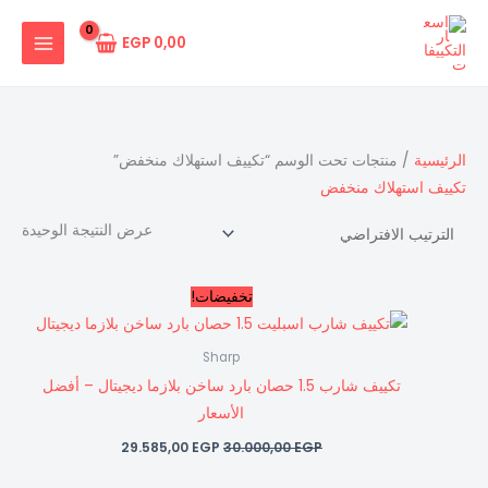
خطي
لى
EGP
0,00
لمحتوى
الرئيسية
/ منتجات تحت الوسم “تكييف استهلاك منخفض”
تكييف استهلاك منخفض
عرض النتيجة الوحيدة
السعر
السعر
تخفيضات!
الأصلي
الحالي
هو:
هو:
29.585,00 EGP.
30.000,00 EGP.
Sharp
تكييف شارب 1.5 حصان بارد ساخن بلازما ديجيتال – أفضل
الأسعار
29.585,00
EGP
30.000,00
EGP