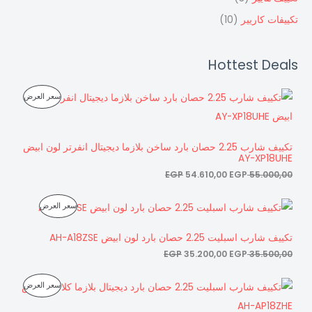
تكييفات كاريير
(10)
Hottest Deals
ا
ا
م
سعر العرض
ل
ل
س
س
ن
ع
ع
ر
ر
ت
تكييف شارب 2.25 حصان بارد ساخن بلازما ديجيتال انفرتر لون ابيض
ا
ا
AY-XP18UHE
ل
ل
ج
أ
ح
EGP
54.610,00
EGP
55.000,00
ص
ا
م
ل
ل
ا
ا
ي
ي
م
سعر العرض
خ
ل
ل
ه
ه
س
س
و
و
ن
ف
ع
ع
تكييف شارب اسبليت 2.25 حصان بارد لون ابيض AH-A18ZSE
:
:
ر
ر
5
5
ت
ض
EGP
35.200,00
EGP
35.500,00
ا
ا
4
5
ل
ل
.
.
ج
أ
ح
ا
ا
6
0
م
سعر العرض
ص
ا
ل
ل
1
0
م
ل
ل
س
س
0
0
ن