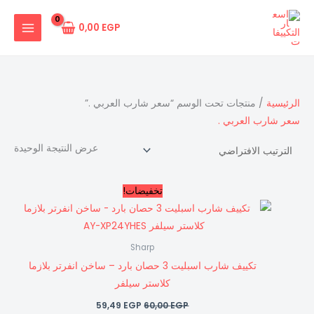
خطي
لى
0,00
EGP
لمحتوى
الرئيسية
/ منتجات تحت الوسم “سعر شارب العربي .”
سعر شارب العربي .
عرض النتيجة الوحيدة
السعر
السعر
تخفيضات!
الأصلي
الحالي
هو:
هو:
59,49 EGP.
60,00 EGP.
Sharp
تكييف شارب اسبليت 3 حصان بارد – ساخن انفرتر بلازما
كلاستر سيلفر
59,49
EGP
60,00
EGP