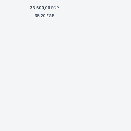
35.600,00
EGP
35,20
EGP