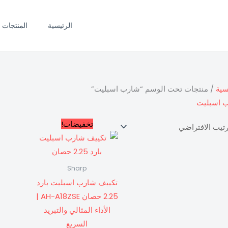
الرئيسية
المنتجات
سية
/ منتجات تحت الوسم “شارب اسبليت”
 اسبليت
السعر
السعر
تخفيضات!
الأصلي
الحالي
هو:
هو:
35,20 EGP.
35.600,00 EGP.
Sharp
تكييف شارب اسبليت بارد
2.25 حصان AH-A18ZSE |
الأداء المثالي والتبريد
السريع