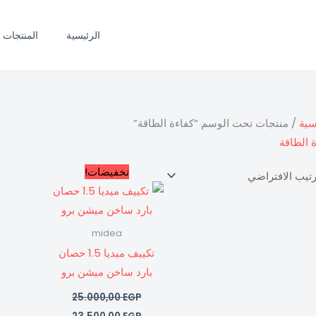
الرئيسية
المنتجات
سية
/ منتجات تحت الوسم “كفاءة الطاقة”
 الطاقة
السعر
السعر
تخفيضات!
الأصلي
الحالي
هو:
هو:
23.500,00 EGP.
25.000,00 EGP.
midea
تكييف ميديا 1.5 حصان
بارد ساخن ميشن برو
25.000,00
EGP