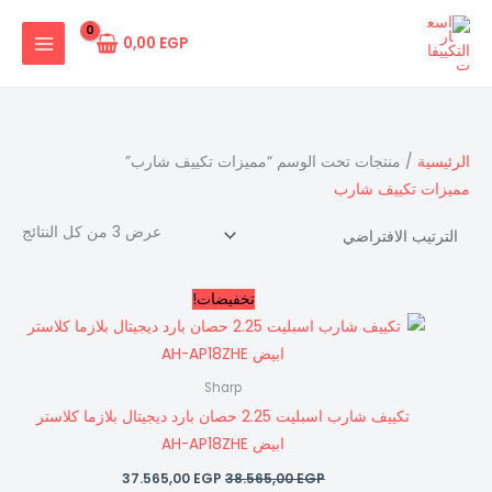
خطي
لى
0,00
EGP
لمحتوى
الرئيسية
/ منتجات تحت الوسم “مميزات تكييف شارب”
مميزات تكييف شارب
عرض ⁦3⁩ من كل النتائج
السعر
السعر
تخفيضات!
الأصلي
الحالي
هو:
هو:
37.565,00 EGP.
38.565,00 EGP.
Sharp
تكييف شارب اسبليت 2.25 حصان بارد ديجيتال بلازما كلاستر
ابيض AH-AP18ZHE
37.565,00
EGP
38.565,00
EGP