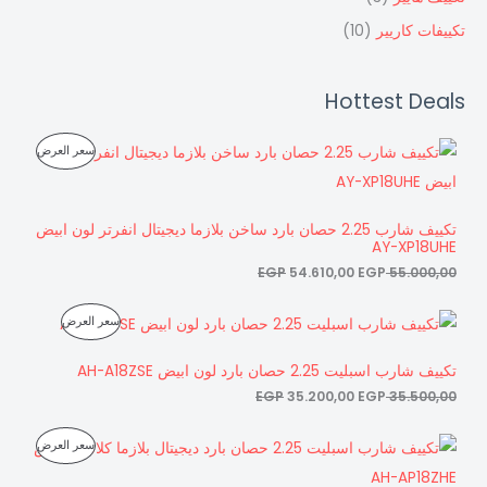
تكييفات كاريير
(10)
Hottest Deals
ا
ا
م
سعر العرض
ل
ل
س
س
ن
ع
ع
ر
ر
ت
تكييف شارب 2.25 حصان بارد ساخن بلازما ديجيتال انفرتر لون ابيض
ا
ا
AY-XP18UHE
ل
ل
ج
أ
ح
EGP
54.610,00
EGP
55.000,00
ص
ا
م
ل
ل
ا
ا
ي
ي
م
سعر العرض
خ
ل
ل
ه
ه
س
س
و
و
ن
ف
ع
ع
تكييف شارب اسبليت 2.25 حصان بارد لون ابيض AH-A18ZSE
:
:
ر
ر
5
5
ت
ض
EGP
35.200,00
EGP
35.500,00
ا
ا
4
5
ل
ل
.
.
ج
أ
ح
ا
ا
6
0
م
سعر العرض
ص
ا
ل
ل
1
0
م
ل
ل
س
س
0
0
ن