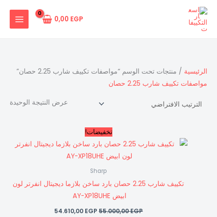
خطي
لى
0,00
EGP
لمحتوى
الرئيسية
/ منتجات تحت الوسم “مواصفات تكييف شارب 2.25 حصان”
مواصفات تكييف شارب 2.25 حصان
عرض النتيجة الوحيدة
السعر
السعر
تخفيضات!
الأصلي
الحالي
هو:
هو:
54.610,00 EGP.
55.000,00 EGP.
Sharp
تكييف شارب 2.25 حصان بارد ساخن بلازما ديجيتال انفرتر لون
ابيض AY-XP18UHE
54.610,00
EGP
55.000,00
EGP