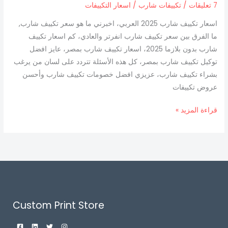
حصان
7 تعليقات
/
تكييفات شارب
/
اسعار التكييفات
,
اسعار تكييف شارب 2025 العربي، اخبرني ما هو سعر تكييف شارب,
3
ما الفرق بين سعر تكييف شارب انفرتر والعادي، كم اسعار تكييف
حصان
شارب بدون بلازما 2025، اسعار تكييف شارب بمصر، عايز افضل
2025
توكيل تكييف شارب بمصر، كل هذه الأسئلة تتردد على لسان من يرغب
افضل
بشراء تكييف شارب، عزيزي افضل خصومات تكييف شارب وأحسن
خصومات
عروض تكييفات
وعروض
تكييف
قراءة المزيد »
شارب
Custom Print Store