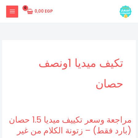
خطي
لى
0,00
EGP
لمحتوى
تكيف ميديا 1ونصف
حصان
مراجعة وسعر تكييف ميديا 1.5 حصان
مراجعة
وسعر
(بارد فقط) – زتونة الكلام من غير
تكييف