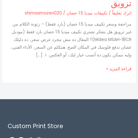
تزويق
ميديا
1.5
اترك تعليقاً
/
تكييفات ميديا 1.5 حصان
/
shimaamazen020
حصان
مراجعة وسعر تكييف ميديا 1.5 حصان (بارد فقط) – زتونة الكلام من
(بارد
غير تزويق هل بتفكر تشتري تكييف ميديا 1.5 حصان بارد فقط (موديل
فقط)
Midea MSAH-18CR)؟ المقال ده مش مجرد عرض سعر، ده دليلك
–
عشان تدفع فلوسك في المكان الصح. هنتكلم عن السعر، الأداء الفني،
زتونة
وليه ممكن يكون ده أنسب خيار ليك، أو العكس. ١. […]
الكلام
من
قراءة المزيد »
غير
تزويق
Custom Print Store