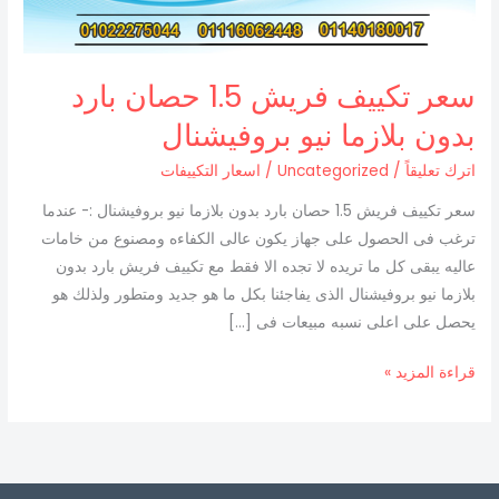
بدون
بلازما
نيو
سعر تكييف فريش 1.5 حصان بارد
بروفيشنال
بدون بلازما نيو بروفيشنال
اترك تعليقاً
/
Uncategorized
/
اسعار التكييفات
سعر تكييف فريش 1.5 حصان بارد بدون بلازما نيو بروفيشنال :- عندما
ترغب فى الحصول على جهاز يكون عالى الكفاءه ومصنوع من خامات
عاليه يبقى كل ما تريده لا تجده الا فقط مع تكييف فريش بارد بدون
بلازما نيو بروفيشنال الذى يفاجئنا بكل ما هو جديد ومتطور ولذلك هو
يحصل على اعلى نسبه مبيعات فى […]
قراءة المزيد »