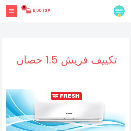
خطي
لى
0,00
EGP
لمحتوى
تكييف فريش 1.5 حصان
سعر
تكييف
فريش
1.5
حصان
بارد