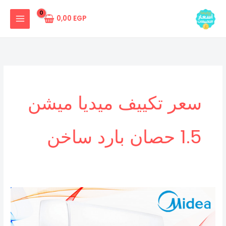
خطي
لى
0,00
EGP
لمحتوى
سعر تكييف ميديا ميشن
1.5 حصان بارد ساخن
سعر
تكييف
ميديا