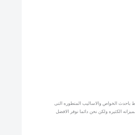
ر تكييف ميديا ميشن 1.5 حصان بارد :- ينفرد تكييف ميديا 1.5 حصان بارد فقط باحدث الخواص والاساليب المتطوره التى
يزاته الكثيره ولكن نحن دائما نوفر الافضل