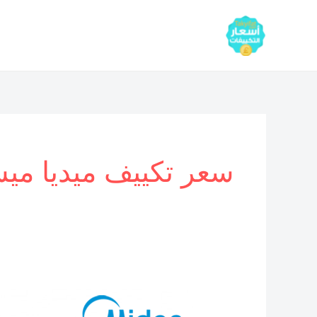
خطي
لى
لمحتوى
سعر تكييف ميديا ميشن 1.5 حصان
سعر