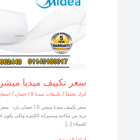
تكييف
ميديا
ميشن
1.5
حصان
بارد
سعر تكييف ميديا ميشن 1.5 حصان با
اترك تعليقاً
/
تكييفات ميديا 1.5 حصان
/
اسعار
تزيد من مكانته ومميزاته الكثيره ولكى يكون ا
للعملاء […]
قراءة المزيد »