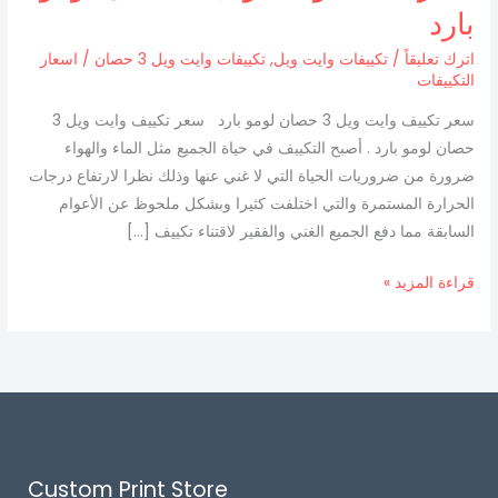
ويل
بارد
3
اترك تعليقاً
/
تكييفات وايت ويل
,
تكييفات وايت ويل 3 حصان
/
اسعار
حصان
التكييفات
لومو
سعر تكييف وايت ويل 3 حصان لومو بارد سعر تكييف وايت ويل 3
بارد
حصان لومو بارد . أصبح التكييف في حياة الجميع مثل الماء والهواء
ضرورة من ضروريات الحياة التي لا غني عنها وذلك نظرا لارتفاع درجات
الحرارة المستمرة والتي اختلفت كثيرا وبشكل ملحوظ عن الأعوام
السابقة مما دفع الجميع الغني والفقير لاقتناء تكييف […]
قراءة المزيد »
Custom Print Store