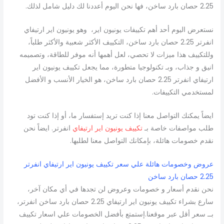
2.25 حصان بارد ساخن، فها نحن اليوم أعددنا لك دليل شامل لذلك.
نستعرض اليوم أحد أهم تكييفات يونيون اير، وهو يونيون اير ارتيفاي
انفرتر 2.25 حصان بارد ساخن، التكييف الأكثر شعبية والأكثر طلباً،
وللتكييف هذا ميزات لا تحصي، لعل أهمها أنه موفر للطاقة، وتصميمه
انيق و جذاب، وبـ تكنولوجيا متطورة، مما يجعل تكييف يونيون اير
ارتيفاي انفرتر 2.25 حصان بارد ساخن، هو الخيار الأنسب و الأفضل
لمستخدمي التكييفات.
ايضاً يمكنك التواصل معنا إذا كنت تريد إستفسار ما، أو إذا كنت تود
طلب مواصفات خاصة بـ
تكييف يونيون اير ارتيفاي
انفرتر. ايضاً نحن
نقدم خصومات هائلة، بإمكانك التواصل معنا لطلبها.
عروض وخصومات هائلة علي سعر تكييف يونيون اير ارتيفاي انفرتر
2.25 حصان بارد ساخن
نحن نقدم أسعار و خصومات وعروض لن تجدها في أي مكان آخر،
سارع بشراء تكييف يونيون اير ارتيفاي 2.25 حصان بارد ساخن انفرتر،
بــ سعر أقل عبر موقعنا.إستمتع بأفضل الخصومات علي اسعار تكييف