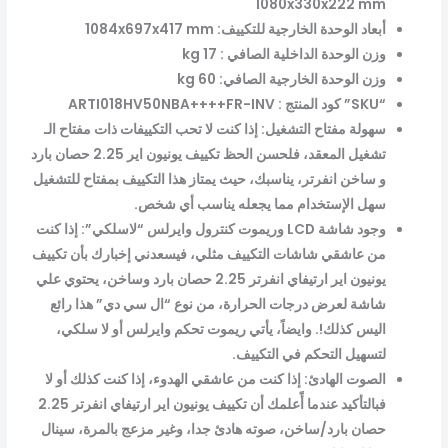
1080x330x222 mm
أبعاد الوحدة الخارجية للتكييف: 1084x697x417 mm
وزن الوحدة الداخلية الصافي : 17 kg
وزن الوحدة الخارجية الصافي: 60 kg
“SKU” كود المنتج : ARTI018HV50NBA++++FR-INV
سهولة مفتاح التشغيل: إذا كنت لا تحب التكييفات ذات مفتاح الـ
تشغيل المعقد، فلحسن الحظ تكييف يونيون اير 2.25 حصان بارد
و ساخن انفرتر، يناسبك، حيث يمتاز هذا التكييف بمفتاح للتشغيل
سهل الإستخدام مما يجعله يناسب أي شخص.
وجود شاشة LCD وريموت كنترول وايرلس “لاسلكي”: إذا كنت
من عاشقي شاشات التكييف مثلي، فيسعدني إخبارك بأن تكييف
يونيون اير ارتيفاي انفرتر 2.25 حصان بارد وساخن، يحتوي علي
شاشة لعرض درجات الحرارة، من نوع “ال سي دي” هذا رائع
اليس كذلك!. وايضاً، يأتي ريموت تحكم وايرلس أو لا سلكي،
لتسهيل التحكم في التكييف.
الصوت الهادئ: إذا كنت من عاشقي الهدوء، إذا كنت كذلك أو لا
فبالتأكيد عندما أًعلمك أن تكييف يونيون اير ارتيفاي انفرتر 2.25
حصان بارد/ساخن، صوته هادئ جدا، وغير مزعج بالمرة، سينال