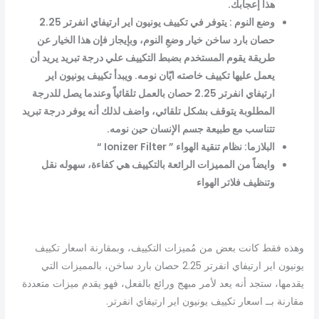
هذا إعجابك.
وضع النوم : يتوفر في تكييف يونيون اير ارتيفاي انفرتر 2.25
حصان بارد ساخن خيار وضعِ النوم، وبإيجاز فإن هذا الخيار عن
طريقة يقوم المستخدم بضبط التكييف علي درجة تبريد يريد أن
يعمل عليها تكييف خاصته ايّان نومه. ويبدأ تكييف يونيون اير
ارتيفاي انفرتر 2.25 حصان بالعمل تلقائياً وعندما يصل للدرجة
المطلوبة يتوقف بشكل تلقائي، واضف لذلك أنه يوفر درجة تبريد
تتناسب مع طبيعة جسم الإنسان حين نومه.
البلازما: نظام تنقية الهواء ” Ionizer Filter “
وايضاً من المميزات الرائعة بالتكييف هي كفاءة، سهوله نقل
وتنظيف فلاتر الهواء
وهذه فقط كانت بعض من مُميزات التكييف، وبمقارنة اسعار تكييف
يونيون اير ارتيفاي انفرتر 2.25 حصان بارد ساخن، بالمميزات التي
يقدمها، ستجد أنه يعد لأمر مبهج ورائع بالفعل، فهو يقدم ميزات متعددة
مقارنة بــ اسعار تكييف يونيون اير ارتيفاي انفرتر.