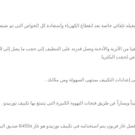
شغيله تلقائي خاصة بعد انقطاع الكهرباء واستعادة كل الخواص التى تم ضبطه
ص لحجب البكتريا.
 إعدادات التكييف بمنتهى السهولة ومن مكانك .
ً ويساراً عن طريق فتحات التهوية الكبيرة التى يتمتع بها تكييف تورنيدو .
م استخدامه فى تكييف تورنيدو هو غاز R410a صديق البيئة الذي لا يؤثر على الصحة .