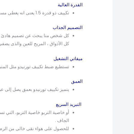
القدرة العالية
تكييف ذو قدرة 1.5 يعنى انه يغطى مساحة 12 متر بالهواء النقي المنعش الخالي من الميكروبات والرطوبة .
التصميم الجذاب
كل شخص منا يبحث عن تصميم هادئ وبسي
كل الأذواق ، المريح للعين والذى يضف
ميقاتي التشغيل
تستطيع ضبط تكييف تورنيدو مثل المنبه للعمل لمدة 12 ساعة متواص
العمق
يتميز تكييف تورنيدو بعمق يصل إلى عرض222 x 292 x 877: الوحدة الداخلية و265 x 540 x 760: الوحدة ا
التبريد السريع
الجاف .
للحصول على هواء نقى خالى من الرطوب