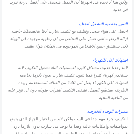
ولكن هذا لا تجده فى اجهزتنا لان العميل هيحصل على افضل درجة تبريد
فى هدوء
التميز بخاصيه التشغيل الجاف
احصل على هواء صحى ونظيف مع تكييف شارب لاننا بنخصصلك خاصيه
ازالة الرطوبه التى تعمل على التخلص من اى رطوبه موجوده فى الهواء
لكى يستنشق جميع الاشخاص الموجوده فى المكان هواء نظيف
استهلاك اقل للكهرباء
لاننا وجدنا حدوث مشاكل كثيره للمستهلك اثناء تشغيل التكييف لانه
يستخدم كهرباء كثيرا قمنا بتنويد تكييف شارب بدون بلازما بخاصيه
استهلاك اقل للكهرباء يصل الى 40% من الطاقه المستخدمه وبهذه
الطريقه يستطيع العميل تشغيل التكييف لفترات طويله دون ان تؤثر عليه
من الناحيه الماديه
مميزات الوحدة الخارجيه
التكييف جزء مهم جدا فى البيت ولكن لابد من اختيار الجهاز الذى يتمتع
بمواصفات وإمكانيات عالية وهذا ما يوجد فى شارب بدون بلازما بارد
فهو يتميز بأحد أجزاءه الوحدة الخارجية التى تتمتع بقوه ذات لا تتوافر