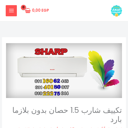
خطي
لى
0,00
EGP
لمحتوى
تكييف شارب 1.5 حصان بدون بلازما
بارد