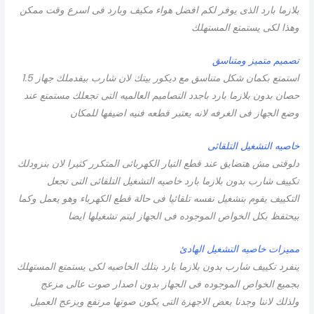
بلازما بارد الذى يوفر لكم افضل هواء مكيف وبارد فى اسرع وقت ممكن
وهذا لكى يستمتع المستهلك
تصميم متميز ومتناسق
استمتع بكمان شكل متناسق مع ديكور بيتك لان شارب بيقدملك جهاز 1.5
حصان بدون بلازما بارد باجدد التصاميم العالميه التى تجعلك مستمتع عند
وضع الجهاز فى الغرفه لانه يعتبر قطعه فنيه اضيفها للمكان
خاصيه التشغيل التلقائى
دلوقتى مش هتضايق عند قطع التيار الكهربائى المتكرر كثيرا لان بنزودلك
تكييف شارب بدون بلازما بارد خاصيه التشغيل التلقائى التى تجعل
التكييف يقوم بتشغيل نفسه تلقائيا فى حالة قطع الكهرباء وهو يعمل وكما
بيحتفظ بكل الخواص الموجوده فى الجهاز ليتم تشغيلها ايضا
مميزات خاصيه التشغيل الهادئ
ينفرد تكييف شارب بدون بلازما بارد بتلك الخاصيه لكى يستمتع المستهلك
بجميع الخواص الموجوده فى الجهاز بدون اصدار صوت عالى مزعج
ولذلك لاننا وجدنا بعض الاجهزة التى يكون صوتها مرتفع ويزعج العميل