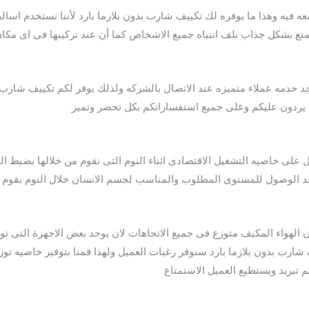
يه وهذا ما يوفره لك تكييف شارب بدون بلازما بارد لأننا نستخدم اسالي
تع بشكل جذاب بلف انتباه جميع الاشخاص كما أن عند تركيبها فى اى مكان
جد خدمه عملاء متميزه عند الاتصال بالشركه ولذلك يوفر لكم تكييف شارب بد
ء يردون عليكم وعلى جميع استفساراتكم بكل تحضر وتميز
 على خاصيه التشغيل الاقتصادى اثناء النوم التى نقوم من خلالها بضبط ا
بعد الوصول للمستوى المطلوب والمناسب لجسم الانسان خلال النوم بقوم با
ن الهواء المكيف متوزع فى جميع الاتجاهات لان يوجد بعض الاجهزة التى تو
رب بدون بلازما بارد سنوفر رغبات العميل ولهذا قمنا بتوفير خاصيه توزيع
م تبريد ويستطيع العميل الاستمتاع