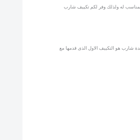
لمناسب له ولذلك وفر لكم تكييف شارب
مميزات كثيره وايضا يوفر لهم فترة ضمان لا تقل عن 5 سنوات وهذه المدة شارب هو التكييف الاول الذى قدمها مع