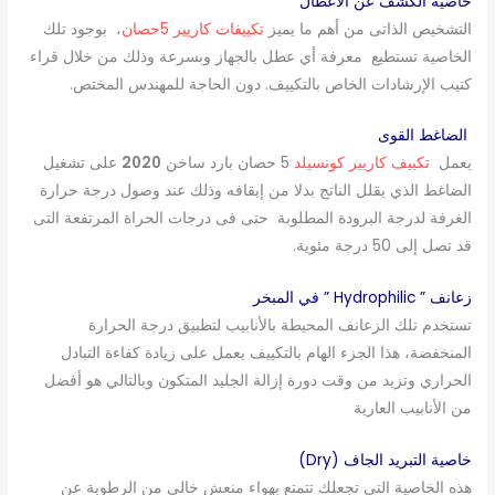
خاصية الكشف عن الأعطال
التشخيص الذاتى من أهم ما يميز
تكييفات كاريير 5حصان
، بوجود تلك
الخاصية تستطيع معرفة أي عطل بالجهاز وبسرعة وذلك من خلال قراء
كتيب الإرشادات الخاص بالتكييف. دون الحاجة للمهندس المختص.
الضاغط القوى
يعمل
تكييف كاريير كونسيلد
5 حصان بارد ساخن
2020
على تشغيل
الضاغط الذي يقلل الناتج بدلا من إيقافه وذلك عند وصول درجة حرارة
الغرفة لدرجة البرودة المطلوبة حتى فى درجات الحراة المرتفعة التى
قد تصل إلى 50 درجة مئوية.
زعانف ” Hydrophilic ” في المبخر
تستخدم تلك الزعانف المحيطة بالأنابيب لتطبيق درجة الحرارة
المنخفضة، هذا الجزء الهام بالتكييف يعمل على زيادة كفاءة التبادل
الحراري وتزيد من وقت دورة إزالة الجليد المتكون وبالتالي هو أفضل
من الأنابيب العارية
خاصية التبريد الجاف (Dry)
هذه الخاصية التى تجعلك تتمتع بهواء منعش خالى من الرطوبة عن