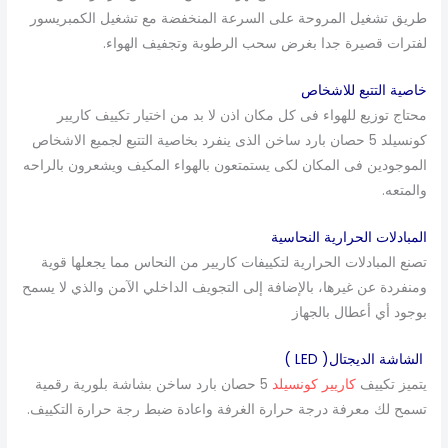
طريق تشغيل المروحة على السرعة المنخفضة مع تشغيل الكمبريسور
لفترات قصيرة جدا بغرض سحب الرطوبة وتجفيف الهواء.
خاصية التتبع للاشخاص
محتاج توزيع للهواء فى كل مكان اذن لا بد من اختيار تكييف كاريير
كونسيلد 5 حصان بارد ساخن الذى ينفرد بخاصية التتبع لجميع الاشخاص
الموجودين فى المكان لكى يستمتعون بالهواء المكيف ويشعرون بالراحه
والمتعه.
المبادلات الحرارية النحاسية
تصنع المبادلات الحرارية لتكييفات كاريير من النحاس مما يجعلها قوية
ومنفردة عن غيرها، بالإضافة إلى التجويف الداخلي الآمن والذي لا يسمح
بوجود أي أعطال بالجهاز
الشاشة الديجتال( LED )
يتميز تكييف
كاريير كونسيلد
5 حصان بارد ساخن بشاشة بلورية رقمية
تسمح لك معرفة درجة حرارة الغرفة واعادة ضبط رجة حرارة التكييف.