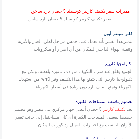
مميزات سعر تكييف كاريير كونسيلد 5 حصان بارد ساخن
سعر تكييف كاريير كونسيلد 5 حصان بارد ساخن
فلتر سيلفر أيون
يتميز هذا الفلتر بأنه يعمل على خمس مراحل لطرد الغبار والأتربة
وتنقية الهواء الداخلي للمكان من أي اضرار أو ميكروبات
تكنولوجيا كاريير
الجميع يقلق عند شراء التكييف من دف فاتورة باهظة، ولكن مع
تكنولوجيا كاريير التى يتمتع بها هذا التكييف وفر 40% من استهلاك
الكهرباء وتمتع بصيف بارد دون زيادة فى أسعار الكهرباء.
تصميم يناسب المساحات الكبيرة
يعد
تكييف كاريير
5 حصان أفضل جهاز مركزي فى مصر وهو مصمم
خصيصا ليغطي المساحات الكبيرة أي كان مساحتها، إلى جانب تغيير
الألوان للتناسب مع اختيارات العميل وديكورات المكان.