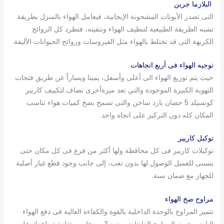
البلازما جرين
التى تصدر الأيونات المشحونة الإيجابية، فيعامل الهواء بالمنزل بطريقة
تشبه الطريقة الطبيعية لتنظيف الهواء وتنقيته، فتطرد كل الروائح
الكريهة التى قد تختلط بالهواء مثل الفيروسات وروائح الحيوانات الأليفة.
توجيه الهواء فى أربع اتجاهات
حيث يتم توزيع الهواء الى أعلى وأسفل، يمينا ويساراً عن طريق فتحات
التهوية الكبيرة الموجودة والتي تعد ميزةأخرى تضاف لتكييف كاريير
كونسيلد 5 حصان بارد ساخن والتى تسمح بضخ كميات هواء تناسب
المكان كله دون التركيز على اتجاه واحد.
توكيل كاريير
توكيلات كاريير فى كل محافظة ولها أكثر من فرع فى كل مكان حتى
يتسنى للعميل الوصول لها بدون تعب، إلى جانب وجود قطع غيار أصلية
للجهاز مع ضمان سنة.
مراوح ضخ الهواء
تتميز المراوح بالوحدة الداخلية بالقوة والكفاءة العالية فى دفع الهواء