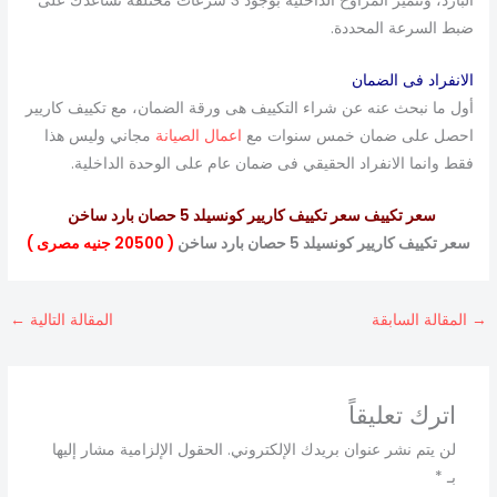
البارد، وتتميز المراوح الداخلية بوجود 3 سرعات مختلفة تساعدك على
ضبط السرعة المحددة.
الانفراد فى الضمان
أول ما نبحث عنه عن شراء التكييف هى ورقة الضمان، مع تكييف كاريير
احصل على ضمان خمس سنوات مع
اعمال الصيانة
مجاني وليس هذا
فقط وانما الانفراد الحقيقي فى ضمان عام على الوحدة الداخلية.
سعر تكييف سعر تكييف كاريير كونسيلد 5 حصان بارد ساخن
سعر تكييف كاريير كونسيلد 5 حصان بارد ساخن
( 20500 جنيه مصرى )
→
المقالة السابقة
المقالة التالية
←
اترك تعليقاً
لن يتم نشر عنوان بريدك الإلكتروني.
الحقول الإلزامية مشار إليها
بـ
*