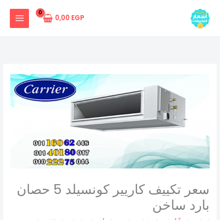
خطي
لى
0,00
EGP
لمحتوى
سعر تكييف كاريير كونسيلد 5 حصان
بارد ساخن