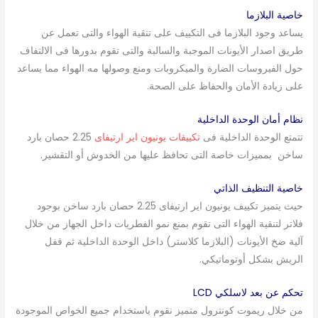
خاصية البلازما
يساعد وجود البلازما فى التكييف على تنقية الهواء والتى تعمل عن
طريق اصدار الأيونات الموجبة والسالبة والتى تقوم بدورها فى الالتفاف
حول الفيروسات الضارة والميكروبات ومنع وصولها مه الهواء مما يساعد
على زيادة الأمان والحفاظ على الصحة.
نظام أمان الوحدة الداخلية
تتمتع الوحدة الداخلية فى
تكييفات يونيون اير ارتيفاى
2.25 حصان بارد
ساخن بمميزات خاصة التى تحافظ عليها من الخدوش أو التقشير.
خاصية التنظيف الذاتي
حيث يتميز تكييف يونيون اير ارتيفاى 2.25 حصان بارد ساخن بوجود
فلاتر لتنقية الهواء التى تقوم بمنع نمو الفطريات داخل الجهاز من خلال
آلية ضخ الأيونات (البلازما كلاستر) داخل الوحدة الداخلية ثم قفل
الريش بشكل أوتوماتيكي.
تحكم عن بعد لاسلكي LCD
من خلال ريموت كونترول متميز نقوم باستخدام جميع الخواص الموجودة