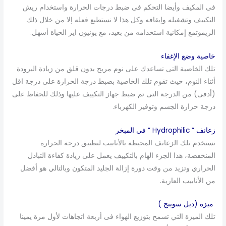
فى المكيف وأيضا التحكم فى ضبط درجات الحرارة واستخدام ريش
التكييف وتشغيله وإيقافه وكل هذا لا نستطيع فعله إلا من خلال ذلك
الريموتمع إمكانية استخدامه من بعيد، مع يونيون اير الحياة أسهل.
خاصية وضع الإغفاء
تلك الخاصية التى تساعدك على نوم مريح بدون قلق من زيادة البرودة
أثناء النوم، حيث تقوم تلك الخاصية بضبط درجة الحرارة على درجة اقل
(أدفى) من الدرجة التى تم ضبط جهاز التكييف عليها وذلك للحفاظ على
درجة حرارة الجسم وتوفير الكهرباء.
زعانف ” Hydrophilic ” في المبخر
تستخدم تلك الزعانف المحيطة بالأنابيب لتطبيق درجة الحرارة
المنخفضة، هذا الجزء الهام بالتكييف يعمل على زيادة كفاءة التبادل
الحراري وتزيد من وقت دورة إزالة الجليد المتكون وبالتالي هو أفضل
من الأنابيب العارية.
ميزة (دبل سوينج )
تلك الميزة التي تسمح بتوزيع الهواء فى أربعة اتجاهات لأول مرة يمينا