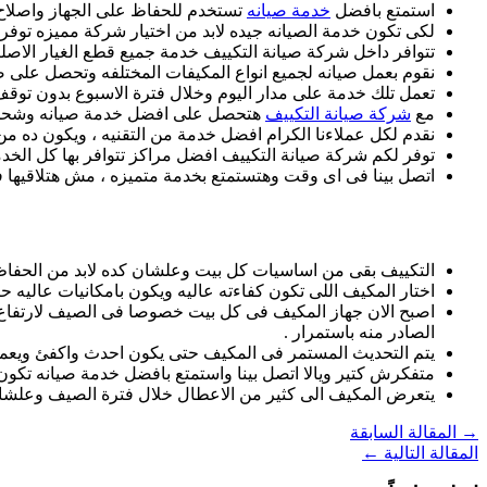
استمتع بافضل
خدمة صيانه
تستخدم للحفاظ على الجهاز واصلاح 
لكى تكون خدمة الصيانه جيده لابد من اختيار شركة مميزه توفر 
تتوافر داخل شركة صيانة التكييف خدمة جميع قطع الغيار الاصلي
نقوم بعمل صيانه لجميع انواع المكيفات المختلفه وتحصل على ض
تعمل تلك خدمة على مدار اليوم وخلال فترة الاسبوع بدون توقف
مع
شركة صيانة التكييف
هتحصل على افضل خدمة صيانه وشحن و
نقدم لكل عملاءنا الكرام افضل خدمة من التقنيه ، ويكون ده 
توفر لكم شركة صيانة التكييف افضل مراكز تتوافر بها كل الخدم
اتصل بينا فى اى وقت وهتستمتع بخدمة متميزه ، مش هتلاقيها ف
التكييف بقى من اساسيات كل بيت وعلشان كده لابد من الحفاظ ع
اختار المكيف اللى تكون كفاءته عاليه ويكون بامكانيات عاليه ح
اصبح الان جهاز المكيف فى كل بيت خصوصا فى الصيف لارتفاع درج
الصادر منه باستمرار .
يتم التحديث المستمر فى المكيف حتى يكون احدث واكفئ ويعمل 
متفكرش كتير ويالا اتصل بينا واستمتع بافضل خدمة صيانه تكون 
يتعرض المكيف الى كثير من الاعطال خلال فترة الصيف وعلشان ك
→
المقالة السابقة
المقالة التالية
←