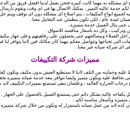
اى مشكله به مهما كانت كبيره فنحن يعمل لدينا افضل فريق من الدعم 
لكم خدمة عاليه التميز ، يمكنك الاتصال بها فى اى وقت ونقوم بارسال
ه لجميع انواع المكيفات ، يتم اصلاح اى مشكله دون اى توقف ويتم حل ا
مان لمدة عام ، لكى تكون مطمئن عند التعامل معنا .
 حتى ينال العميل خدمة متميزه .
تركيب ، وكل ده باسعار منافسه للاسواق .
من اجل العملاء ومصالحهم حتى يحصلون على رفاهيتهم وعلى جهاز مكيف 
ات التى تحتاجها وتتواصل معكم مهما كان مكانك فين لاننا يتوافر لنا 
ى اى شركة صيانه غير معنا .
مميزات شركة التكييفات
ليه وحمايته من التلف لاننا لا نستطيع العيش بدون مكيف وتكون كفاءت
تى نحافظ عليه ويكون متميز وايضا تتوافر معه خدمة صيانه متميزه تجعلن
ات الحراره العاليه ، وعلشان تبقى تستمتع بمميزات التكييف لابد من 
بكفاءه عاليه بشكل دائم حتى يستمتع العميل بالحصول على الجهاز .
متميزه وبأسعار مناسبه لكم .
ده لابد من عمل صيانه باستمرار له وتكون من خلال شركة متميزه يعمل