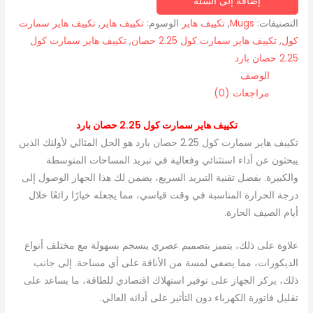
إضافة إلى السلة
التصنيفات:
Mugs
,
تكييف هاير
الوسوم:
تكييف هاير
,
تكييف هاير سمارت
كول
,
تكييف هاير سمارت كول 2.25 حصان
,
تكييف هاير سمارت كول
2.25 حصان بارد
الوصف
مراجعات (0)
تكييف هاير سمارت كول 2.25 حصان بارد
تكييف هاير سمارت كول 2.25 حصان بارد هو الحل المثالي لأولئك الذين
يبحثون عن أداء استثنائي وفعالية في تبريد المساحات المتوسطة
والكبيرة. بفضل تقنية التبريد السريع، يضمن لك هذا الجهاز الوصول إلى
درجة الحرارة المناسبة في وقت قياسي، مما يجعله خيارًا رائعًا خلال
أيام الصيف الحارة.
علاوة على ذلك، يتميز بتصميم عصري ينسجم بسهولة مع مختلف أنواع
الديكورات، مما يضفي لمسة من الأناقة على أي مساحة. إلى جانب
ذلك، يركز الجهاز على توفير استهلاك اقتصادي للطاقة، ما يساعد على
تقليل فاتورة الكهرباء دون التأثير على أدائه العالي.