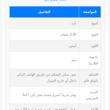
المواصفة
التفاصيل
النوع
بارد
القوة
2.25 حصان
اللون
أبيض
خاصية
نعم
البلازما
التحكم
نعم، يمكن التحكم عن طريق الهاتف الذكي
بالواي فاي
داخل أو خارج المنزل
التبريد
يوفر تبريدًا أسرع بنسبة تصل إلى 47%
التوربيني
الأداء
يعمل بكفاءة حتى عند درجة حرارة 53 درجة