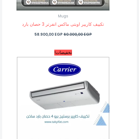
Mugs
تكييف كاريير اوبتى ماكس انفرتر 3 حصان بارد
58.900,00
EGP
60.000,00
EGP
السعر
السعر
تخفيضات!
الأصلي
الحالي
هو:
هو:
76.600,00 EGP.
77.600,00 EGP.