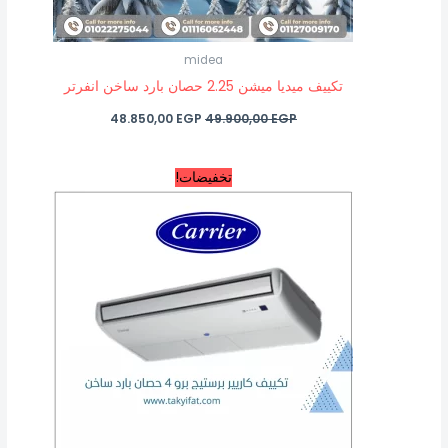
midea
تكييف ميديا ميشن 2.25 حصان بارد ساخن انفرتر
48.850,00
EGP
49.900,00
EGP
السعر
السعر
تخفيضات!
الأصلي
الحالي
هو:
هو:
76.600,00 EGP.
77.600,00 EGP.