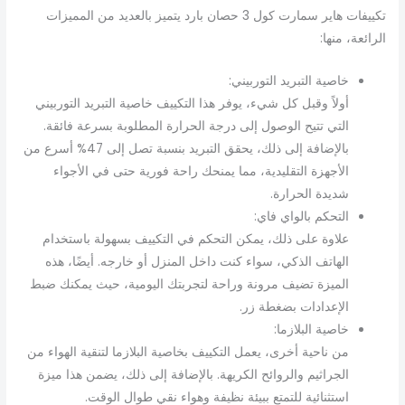
تكييفات هاير سمارت كول 3 حصان بارد يتميز بالعديد من المميزات
الرائعة، منها:
خاصية التبريد التوربيني:
أولاً وقبل كل شيء، يوفر هذا التكييف خاصية التبريد التوربيني
التي تتيح الوصول إلى درجة الحرارة المطلوبة بسرعة فائقة.
بالإضافة إلى ذلك، يحقق التبريد بنسبة تصل إلى 47% أسرع من
الأجهزة التقليدية، مما يمنحك راحة فورية حتى في الأجواء
شديدة الحرارة.
التحكم بالواي فاي:
علاوة على ذلك، يمكن التحكم في التكييف بسهولة باستخدام
الهاتف الذكي، سواء كنت داخل المنزل أو خارجه. أيضًا، هذه
الميزة تضيف مرونة وراحة لتجربتك اليومية، حيث يمكنك ضبط
الإعدادات بضغطة زر.
خاصية البلازما:
من ناحية أخرى، يعمل التكييف بخاصية البلازما لتنقية الهواء من
الجراثيم والروائح الكريهة. بالإضافة إلى ذلك، يضمن هذا ميزة
استثنائية للتمتع ببيئة نظيفة وهواء نقي طوال الوقت.