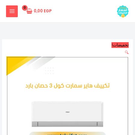
خطي
كمية
السعر
السعر
لى
تكييف
الأصلي
الحالي
0,00
EGP
هاير
لمحتوى
هو:
هو:
سمارت
36.900,00 EGP.
35.900,00 EGP.
كول
3
تخفيضات!
حصان
🔍
بارد