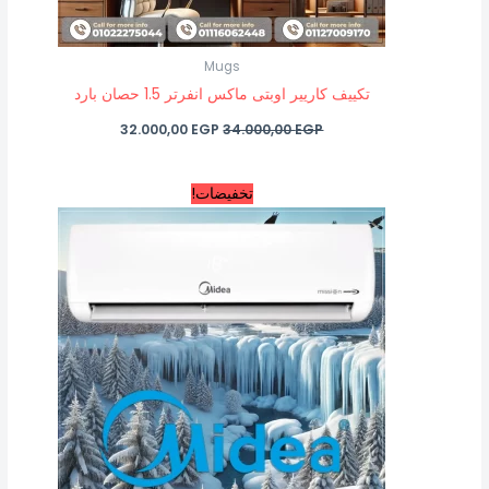
Mugs
تكييف كاريير اوبتى ماكس انفرتر 1.5 حصان بارد
32.000,00
EGP
34.000,00
EGP
السعر
السعر
تخفيضات!
الأصلي
الحالي
هو:
هو:
48.850,00 EGP.
49.900,00 EGP.