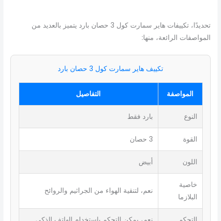
تحديدًا، تكييفات هاير سمارت كول 3 حصان بارد يتميز بالعديد من
المواصفات الرائعة، منها:
تكييف هاير سمارت كول 3 حصان بارد
المواصفة
التفاصيل
النوع
بارد فقط
القوة
3 حصان
اللون
أبيض
خاصية
نعم، لتنقية الهواء من الجراثيم والروائح
البلازما
التحكم
نعم، يمكن التحكم باستخدام الهاتف الذكي