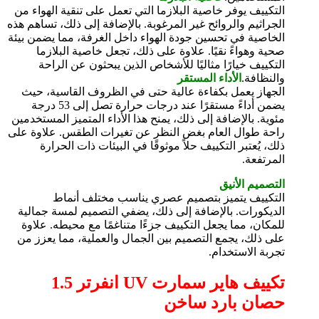
التكييف يوفر خاصية البلازما التي تعمل على تنقية الهواء من
الجراثيم والروائح غير المرغوبة. بالإضافة إلى ذلك، تساهم هذه
الخاصية في تحسين جودة الهواء داخل الغرفة، مما يضمن بيئة
صحية وهواءً نقيًا. علاوة على ذلك، تجعل خاصية البلازما
التكييف خيارًا مثاليًا للأشخاص الذين يبحثون عن الراحة
والنظافة.
الأداء المستقر
الجهاز يعمل بكفاءة عالية حتى في الظروف القاسية، حيث
يضمن أداءً مستقرًا عند درجات حرارة تصل إلى 53 درجة
مئوية. بالإضافة إلى ذلك، يمنح هذا الأداء المتميز المستخدمين
راحة طوال العام بغض النظر عن تغيرات الطقس. علاوة على
ذلك، يُعتبر التكييف حلاً موثوقًا في البيئات ذات الحرارة
المرتفعة.
التصميم الأنيق
التكييف يتميز بتصميم عصري يناسب مختلف أنماط
الديكورات. بالإضافة إلى ذلك، يضفي التصميم لمسة جمالية
للمكان، مما يجعل التكييف جزءًا متناغمًا مع محيطه. علاوة
على ذلك، يجمع التصميم بين الجمال والعملية، مما يعزز من
تجربة الاستخدام.
تكييف هاير سمارت UV انفرتر 1.5
حصان بارد ساخن