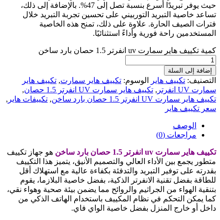
حيث يوفر تبريدًا أسرع بنسبة تصل إلى 47%. بالإضافة إلى ذلك،
تساعد خاصية التبريد التوربيني على تحسين تجربة التبريد خلال
فترات الصيف الحارة. علاوة على ذلك، تمنح هذه الخاصية
المستخدمين راحة فورية وأداءً استثنائيًا.
كمية تكييف هاير سمارت uv انفرتر 1.5 حصان بارد ساخن
إضافة إلى السلة
التصنيف:
تكييف هاير
الوسوم:
تكييف هاير سمارت
,
تكييف هاير
سمارت UV انفرتر
,
تكييف هاير سمارت UV انفرتر 1.5 حصان
,
تكييف هاير سمارت UV انفرتر 1.5 حصان بارد ساخن
,
تكييفات هاير
,
سعر تكييف هاير
الوصف
مراجعات (0)
تكييف هاير سمارت uv انفرتر 1.5 حصان بارد ساخن
هو جهاز تكييف
متطور يجمع بين الأداء العالي والتصميم الأنيق، يتميز هذا التكييف
بقدرته على توفير التبريد والتدفئة بكفاءة عالية مع استهلاك أقل
للطاقة بفضل تقنية الانفرتر الذكية، بفضل خاصية البلازما، يقوم
بتنقية الهواء من الجراثيم والروائح مما يضمن بيئة صحية وهواء نقي،
كما يمكن التحكم في نظام المكييف باستخدام الهاتف الذكي من
داخل أو خارج المنزل بفضل خاصية الواي فاي.